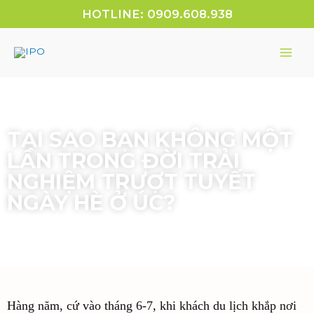
HOTLINE: 0909.608.938
TẠI SAO BẠN KHÔNG MỘT
LẦN TRONG ĐỜI TRẢI
NGHIỆM TRƯỢT TUYẾT
NGÀY HÈ Ở ÚC?
Hàng năm, cứ vào tháng 6-7, khi khách du lịch khắp nơi