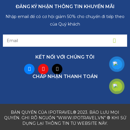
ĐĂNG KÝ NHẬN THÔNG TIN KHUYẾN MÃI
Nhập email để có cơ hội giảm 50% cho chuyến đi tiếp theo
của Quý khách
KẾT NỐI VỚI CHÚNG TÔI
CHẤP NHẬN THANH TOÁN
BẢN QUYỀN CỦA IPOTRAVEL® 2023. BẢO LƯU MỌI
QUYỀN. GHI RÕ NGUỒN "WWW.IPOTRAVEL.VN" ® KHI SỬ
DỤNG LẠI THÔNG TIN TỪ WEBSITE NÀY.