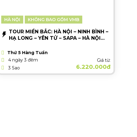
HÀ NỘI
KHÔNG BAO GỒM VMB
TOUR MIỀN BẮC: HÀ NỘI – NINH BÌNH –
HẠ LONG – YÊN TỬ – SAPA – HÀ NỘI
6N5Đ
Thứ 5 Hàng Tuần
4 ngày 3 đêm
Giá từ:
6.220.000đ
3 Sao