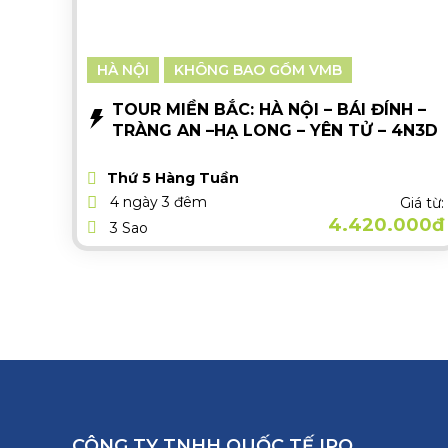
HÀ NỘI
KHÔNG BAO GỒM VMB
TOUR MIỀN BẮC: HÀ NỘI – BÁI ĐÍNH –
TRÀNG AN –HẠ LONG – YÊN TỬ – 4N3D
Thứ 5 Hàng Tuần
4 ngày 3 đêm
Giá từ:
4.420.000đ
3 Sao
CÔNG TY TNHH QUỐC TẾ IPO