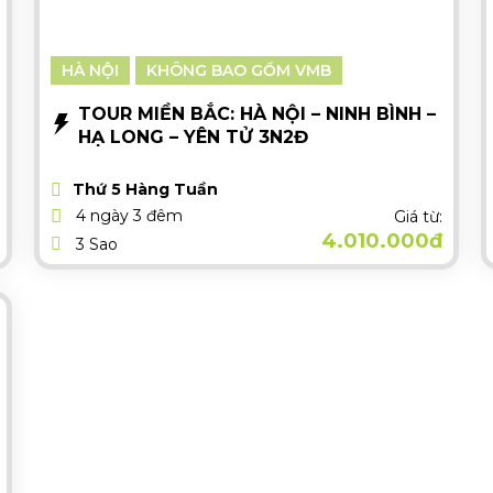
HÀ NỘI
KHÔNG BAO GỒM VMB
TOUR MIỀN BẮC: HÀ NỘI – NINH BÌNH –
HẠ LONG – YÊN TỬ 3N2Đ
Thứ 5 Hàng Tuần
4 ngày 3 đêm
Giá từ:
4.010.000đ
3 Sao