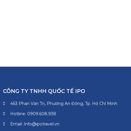
CÔNG TY TNHH QUỐC TẾ IPO
463 Phan Văn Trị, Phường An Đông, Tp. Hồ Chí Minh
Hotline: 0909.608.938
Email: Info@ipotravel.vn