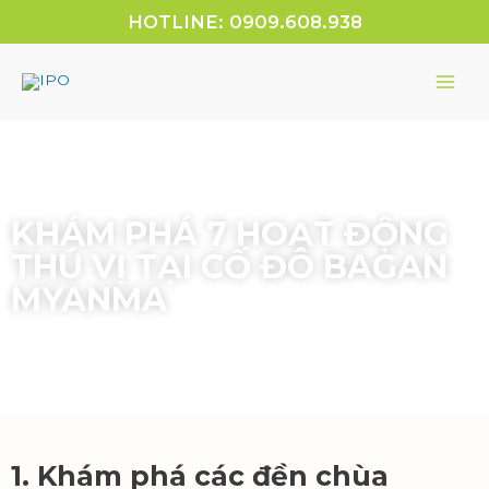
HOTLINE: 0909.608.938
KHÁM PHÁ 7 HOẠT ĐỘNG
THÚ VỊ TẠI CỐ ĐÔ BAGAN
MYANMA
1. Khám phá các đền chùa